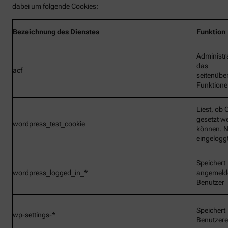
dabei um folgende Cookies:
Bezeichnung
des Dienstes
Funktion
Administr
das
acf
seitenübe
Funktionen
Liest, ob 
gesetzt w
wordpress_test_cookie
können. N
eingelogg
Speichert
wordpress_logged_in_*
angemeld
Benutzer
Speichert
wp-settings-*
Benutzere