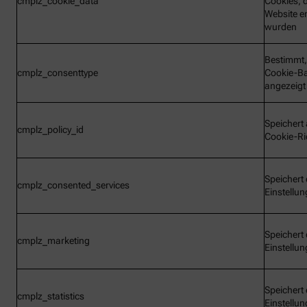
cmplz_cookie_data
Cookies, d
Website e
wurden
Bestimmt,
cmplz_consenttype
Cookie-B
angezeigt
Speichert 
cmplz_policy_id
Cookie-Ric
Speichert 
cmplz_consented_services
Einstellu
Speichert 
cmplz_marketing
Einstellu
Speichert 
cmplz_statistics
Einstellu