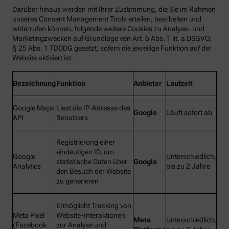
Darüber hinaus werden mit Ihrer Zustimmung, die Sie im Rahmen
unseres Consent Management Tools erteilen, bearbeiten und
widerrufen können, folgende weitere Cookies zu Analyse- und
Marketingzwecken auf Grundlage von Art. 6 Abs. 1 lit. a DSGVO,
§ 25 Abs. 1 TDDDG gesetzt, sofern die jeweilige Funktion auf der
Website aktiviert ist:
Bezeichnung
Funktion
Anbieter
Laufzeit
Google Maps
Liest die IP-Adresse des
Google
Läuft sofort ab
API
Benutzers
Registrierung einer
eindeutigen ID, um
Google
Unterschiedlich,
statistische Daten über
Google
Analytics
bis zu 2 Jahre
den Besuch der Website
zu generieren
Ermöglicht Tracking von
Meta Pixel
Website-Interaktionen
Meta
Unterschiedlich,
(Facebook
zur Analyse und