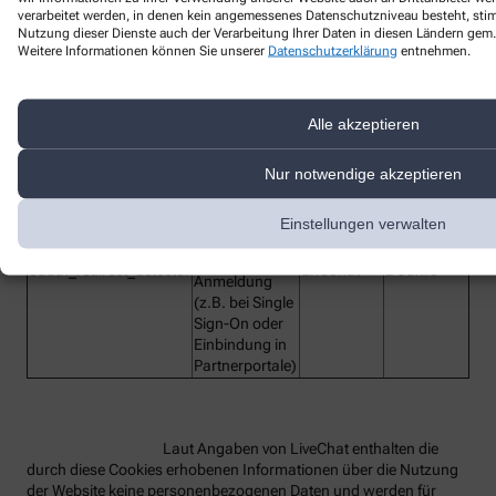
verarbeitet werden, in denen kein angemessenes Datenschutzniveau besteht, stimm
Nutzung dieser Dienste auch der Verarbeitung Ihrer Daten in diesen Ländern gem. 
Bezeichnung des
Weitere Informationen können Sie unserer
Datenschutzerklärung
entnehmen.
Funktion
Anbieter
Laufzeit
Dienstes
lc_cid
Customer ID
LiveChat
2 Jahre
Alle akzeptieren
Customer
lc_cst
LiveChat
2 Jahre
Secure Token
Nur notwendige akzeptieren
Technisches
Hilfs-Cookie,
rüft beim
Einstellungen verwalten
Redirect die
OAuth-
oauth_redirect_detector
LiveChat
2 Jahre
Anmeldung
(z.B. bei Single
Sign-On oder
Einbindung in
Partnerportale)
Laut Angaben von LiveChat enthalten die
durch diese Cookies erhobenen Informationen über die Nutzung
der Website keine personenbezogenen Daten und werden für