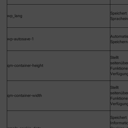
Speichert
wp_lang
Sprachein
Automati
wp-autosave-1
Speichern
Stellt
seitenübe
qm-container-height
Funktione
Verfügun
Stellt
seitenübe
qm-container-width
Funktione
Verfügun
Speichert
Informati