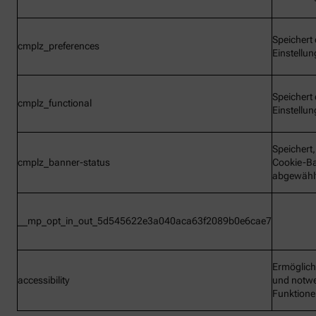
Speichert 
cmplz_preferences
Einstellu
Speichert 
cmplz_functional
Einstellu
Speichert
cmplz_banner-status
Cookie-B
abgewähl
__mp_opt_in_out_5d545622e3a040aca63f2089b0e6cae7
Ermöglic
accessibility
und notw
Funktion