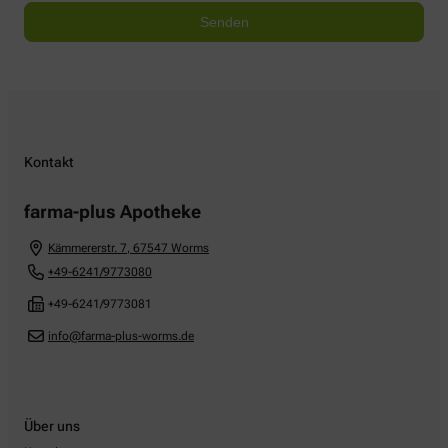
Kontakt
farma-plus Apotheke
Kämmererstr. 7
,
67547
Worms
+49-6241/9773080
+49-6241/9773081
info@farma-plus-worms.de
Über uns