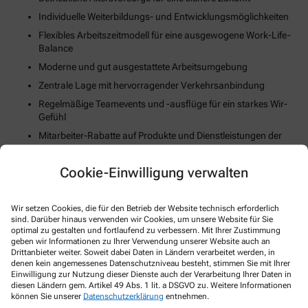
Individuelle Weiterbildungs- und Entwicklungsmöglichkeiten
Flexibles Arbeitszeitmodell für eine ausgewogene Work-Life-
Balance
Moderne und gut ausgestattete Arbeitsumgebung
Zentrale Lage mit hervorragender Verkehrsanbindung
Regelmäßige Teamevents und -ausflüge für ein starkes Wir-
Gefühl
Mitarbeiter-Rabatte auf Produkte und Dienstleistungen der
Apotheke
Unterstützung bei der Wohnungssuche oder Umzugskosten
Cookie-Einwilligung verwalten
(falls zutreffend)
Fortschrittliche Digitalisierungs- und Technologiestrategie
Wir setzen Cookies, die für den Betrieb der Website technisch erforderlich
Gesundheits- und Fitnessangebote zur Stärkung des
sind. Darüber hinaus verwenden wir Cookies, um unsere Website für Sie
körperlichen Wohlbefindens
optimal zu gestalten und fortlaufend zu verbessern. Mit Ihrer Zustimmung
geben wir Informationen zu Ihrer Verwendung unserer Website auch an
Drittanbieter weiter. Soweit dabei Daten in Ländern verarbeitet werden, in
So können Sie sich bewerben
denen kein angemessenes Datenschutzniveau besteht, stimmen Sie mit Ihrer
Einwilligung zur Nutzung dieser Dienste auch der Verarbeitung Ihrer Daten in
diesen Ländern gem. Artikel 49 Abs. 1 lit. a DSGVO zu. Weitere Informationen
können Sie unserer
Datenschutzerklärung
entnehmen.
E-Mail