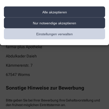
info@farma-plus-worms.de
Alle akzeptieren
Telefon
Nur notwendige akzeptieren
+49-6241/9773080
Post
Einstellungen verwalten
farma-plus Apotheke
Abdulkader Daieh
Kämmererstr. 7
67547
Worms
Sonstige Hinweise zur Bewerbung
Bitte geben Sie bei Ihrer Bewerbung Ihre Gehaltsvorstellung und
den frühest möglichen Eintrittstermin an.